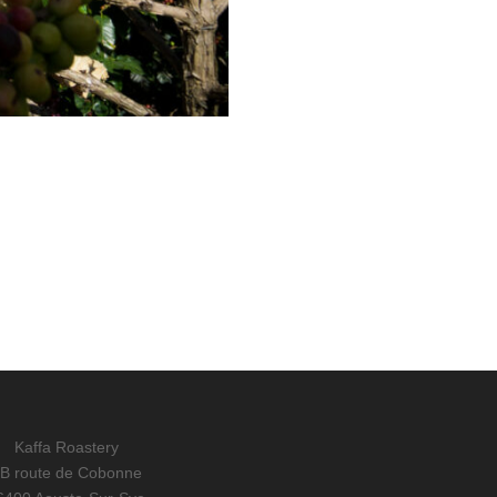
Kaffa Roastery
B route de Cobonne