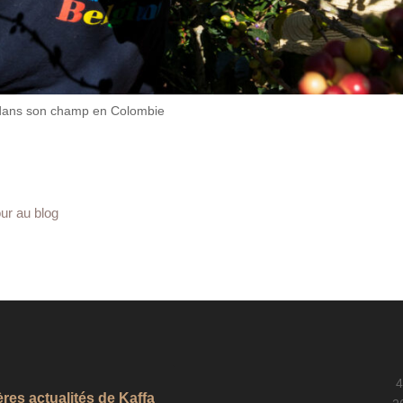
 dans son champ en Colombie
our au blog
4
ères actualités de Kaffa