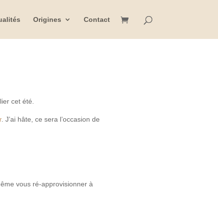
ualités
Origines
Contact
ier cet été.
r
. J’ai hâte, ce sera l’occasion de
 même vous ré-approvisionner à