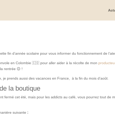
Act
tte fin d’année scolaire pour vous informer du fonctionnement de l’atel
m’envole en Colombie 🇨🇴 pour aller aider à la récolte de mon
producteu
la rentrée 😊 !
le, je prends aussi des vacances en France, à la fin du mois d’août.
 de la boutique
ent fermé cet été, mais pour les addicts au café, vous pourrez tout de
 manière suivante
: