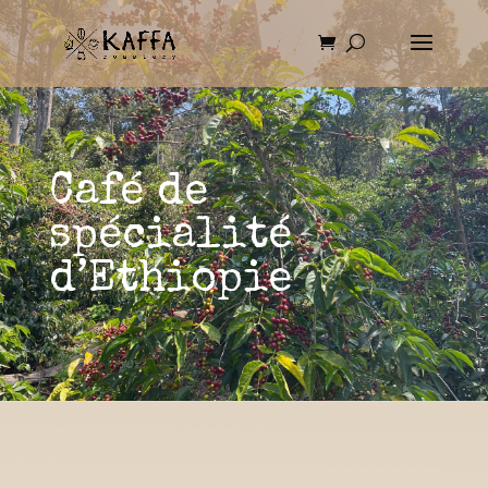
Café de
spécialité
d’Ethiopie